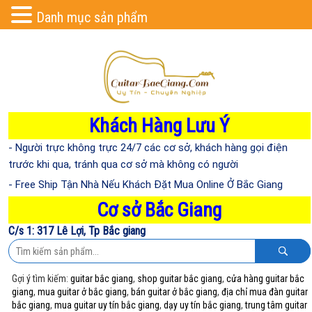
Danh mục sản phẩm
Khách Hàng Lưu Ý
- Người trực không trực 24/7 các cơ sở, khách hàng gọi điện
trước khi qua, tránh qua cơ sở mà không có người
- Free Ship Tận Nhà Nếu Khách Đặt Mua Online Ở Bắc Giang
Cơ sở Bắc Giang
C/s 1: 317 Lê Lợi, Tp Bắc giang
Gợi ý tìm kiếm:
guitar bắc giang
,
shop guitar bắc giang
,
cửa hàng guitar bắc
giang
,
mua guitar ở bắc giang
,
bán guitar ở bắc giang
,
địa chỉ mua đàn guitar
bắc giang
,
mua guitar uy tín bắc giang
,
dạy uy tín bắc giang
,
trung tâm guitar