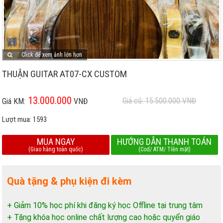
Click để xem ảnh lớn hơn
THUẬN GUITAR AT07-CX CUSTOM
13.000.000
Giá cũ: 15.500.000
VNĐ
Giá KM:
VNĐ
Lượt mua:
1593
MUA NGAY
HƯỚNG DẪN THANH TOÁN
(Giao hàng toàn quốc)
(Cod/ ATM/ Tiền mặt)
Quà tặng & phụ kiện đi kèm
+ Giảm 10% học phí khi đăng ký học Offline tại trung tâm
+ Tặng khóa học online chất lượng cao hoặc quyển giáo