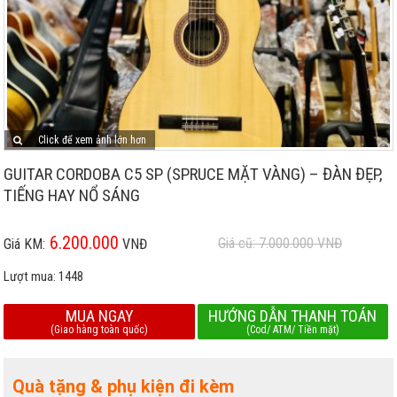
Click để xem ảnh lớn hơn
GUITAR CORDOBA C5 SP (SPRUCE MẶT VÀNG) – ĐÀN ĐẸP,
TIẾNG HAY NỔ SÁNG
6.200.000
Giá cũ: 7.000.000
VNĐ
Giá KM:
VNĐ
Lượt mua:
1448
MUA NGAY
HƯỚNG DẪN THANH TOÁN
(Giao hàng toàn quốc)
(Cod/ ATM/ Tiền mặt)
Quà tặng & phụ kiện đi kèm