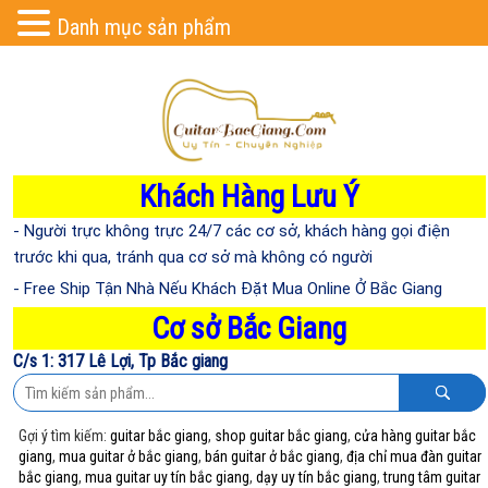
Danh mục sản phẩm
Khách Hàng Lưu Ý
- Người trực không trực 24/7 các cơ sở, khách hàng gọi điện
trước khi qua, tránh qua cơ sở mà không có người
- Free Ship Tận Nhà Nếu Khách Đặt Mua Online Ở Bắc Giang
Cơ sở Bắc Giang
C/s 1: 317 Lê Lợi, Tp Bắc giang
Gợi ý tìm kiếm:
guitar bắc giang
,
shop guitar bắc giang
,
cửa hàng guitar bắc
giang
,
mua guitar ở bắc giang
,
bán guitar ở bắc giang
,
địa chỉ mua đàn guitar
bắc giang
,
mua guitar uy tín bắc giang
,
dạy uy tín bắc giang
,
trung tâm guitar