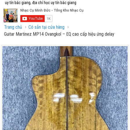
uy tín bắc giang
,
địa chỉ học uy tín bắc giang
›
›
Trang chủ
Có sẵn tại cửa hàng
Guitar Martinez MP14 Ovangkol – EQ cao cấp hiệu ứng delay