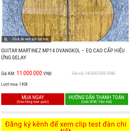
Click để xem ảnh lớn hơn
GUITAR MARTINEZ MP14 OVANGKOL – EQ CAO CẤP HIỆU
ỨNG DELAY
11.000.000
Giá cũ: 16.000.000
VNĐ
Giá KM:
VNĐ
Lượt mua:
1458
MUA NGAY
HƯỚNG DẪN THANH TOÁN
(Giao hàng toàn quốc)
(Cod/ ATM/ Tiền mặt)
Đăng ký kênh để xem clip test đàn chi