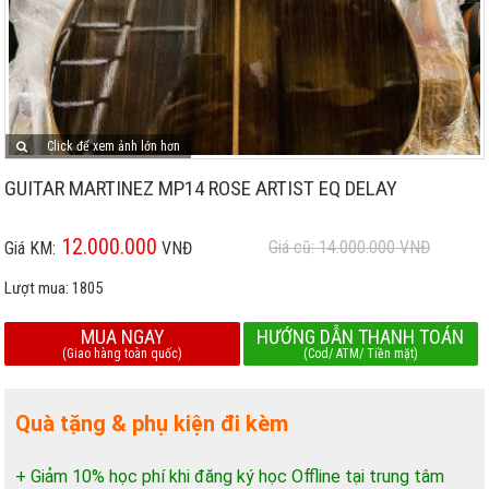
Click để xem ảnh lớn hơn
GUITAR MARTINEZ MP14 ROSE ARTIST EQ DELAY
12.000.000
Giá cũ: 14.000.000
VNĐ
Giá KM:
VNĐ
Lượt mua:
1805
MUA NGAY
HƯỚNG DẪN THANH TOÁN
(Giao hàng toàn quốc)
(Cod/ ATM/ Tiền mặt)
Quà tặng & phụ kiện đi kèm
+ Giảm 10% học phí khi đăng ký học Offline tại trung tâm