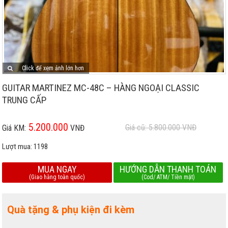
Click để xem ảnh lớn hơn
GUITAR MARTINEZ MC-48C – HÀNG NGOẠI CLASSIC
TRUNG CẤP
5.200.000
Giá cũ: 5.800.000
VNĐ
Giá KM:
VNĐ
Lượt mua:
1198
MUA NGAY
HƯỚNG DẪN THANH TOÁN
(Giao hàng toàn quốc)
(Cod/ ATM/ Tiền mặt)
Quà tặng & phụ kiện đi kèm