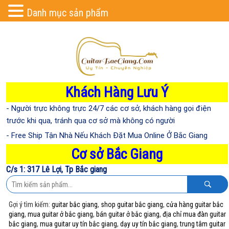
Danh mục sản phẩm
Khách Hàng Lưu Ý
- Người trực không trực 24/7 các cơ sở, khách hàng gọi điện
trước khi qua, tránh qua cơ sở mà không có người
- Free Ship Tận Nhà Nếu Khách Đặt Mua Online Ở Bắc Giang
Cơ sở Bắc Giang
C/s 1: 317 Lê Lợi, Tp Bắc giang
Gợi ý tìm kiếm:
guitar bắc giang
,
shop guitar bắc giang
,
cửa hàng guitar bắc
giang
,
mua guitar ở bắc giang
,
bán guitar ở bắc giang
,
địa chỉ mua đàn guitar
bắc giang
,
mua guitar uy tín bắc giang
,
dạy uy tín bắc giang
,
trung tâm guitar