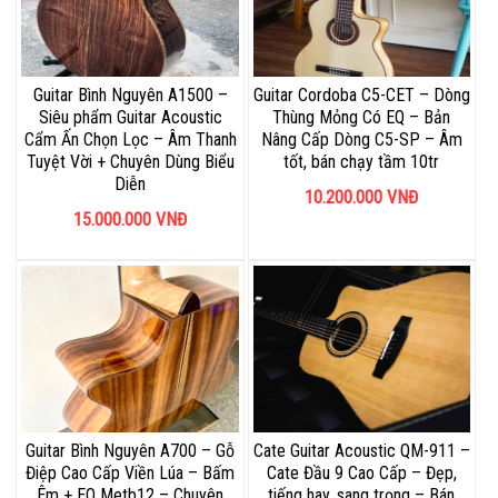
Guitar Bình Nguyên A1500 –
Guitar Cordoba C5-CET – Dòng
Siêu phẩm Guitar Acoustic
Thùng Mỏng Có EQ – Bản
Cẩm Ấn Chọn Lọc – Âm Thanh
Nâng Cấp Dòng C5-SP – Âm
Tuyệt Vời + Chuyên Dùng Biểu
tốt, bán chạy tầm 10tr
Diễn
10.200.000
VNĐ
15.000.000
VNĐ
Guitar Bình Nguyên A700 – Gỗ
Cate Guitar Acoustic QM-911 –
Điệp Cao Cấp Viền Lúa – Bấm
Cate Đầu 9 Cao Cấp – Đẹp,
Êm + EQ Metb12 – Chuyên
tiếng hay, sang trọng – Bán