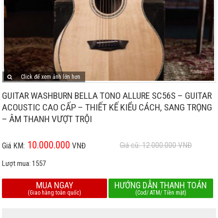
Click để xem ảnh lớn hơn
GUITAR WASHBURN BELLA TONO ALLURE SC56S – GUITAR
ACOUSTIC CAO CẤP – THIẾT KẾ KIỂU CÁCH, SANG TRỌNG
– ÂM THANH VƯỢT TRỘI
10.000.000
Giá cũ: 12.000.000
VNĐ
Giá KM:
VNĐ
Lượt mua:
1557
MUA NGAY
HƯỚNG DẪN THANH TOÁN
(Giao hàng toàn quốc)
(Cod/ ATM/ Tiền mặt)