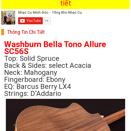
tiết
Thông Tin Chi Tiết
Washburn Bella Tono Allure
SC56S
Top: Solid Spruce
Back & Sides: select Acacia
Neck: Mahogany
Fingerboard: Ebony
EQ: Barcus Berry LX4
Strings: D’Addario