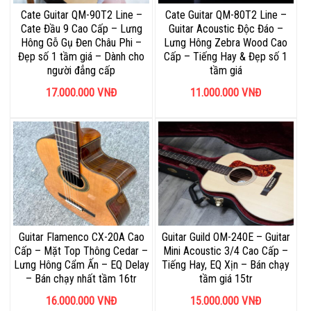
Cate Guitar QM-90T2 Line –
Cate Guitar QM-80T2 Line –
Cate Đầu 9 Cao Cấp – Lưng
Guitar Acoustic Độc Đáo –
Hông Gỗ Gụ Đen Châu Phi –
Lưng Hông Zebra Wood Cao
Đẹp số 1 tầm giá – Dành cho
Cấp – Tiếng Hay & Đẹp số 1
người đẳng cấp
tầm giá
17.000.000
VNĐ
11.000.000
VNĐ
Guitar Flamenco CX-20A Cao
Guitar Guild OM-240E – Guitar
Cấp – Mặt Top Thông Cedar –
Mini Acoustic 3/4 Cao Cấp –
Lưng Hông Cẩm Ấn – EQ Delay
Tiếng Hay, EQ Xịn – Bán chạy
– Bán chạy nhất tầm 16tr
tầm giá 15tr
16.000.000
VNĐ
15.000.000
VNĐ