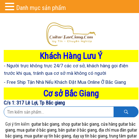
Danh mục sản phẩm
Khách Hàng Lưu Ý
- Người trực không trực 24/7 các cơ sở, khách hàng gọi điện
trước khi qua, tránh qua cơ sở mà không có người
- Free Ship Tận Nhà Nếu Khách Đặt Mua Online Ở Bắc Giang
Cơ sở Bắc Giang
C/s 1: 317 Lê Lợi, Tp Bắc giang
Gợi ý tìm kiếm:
guitar bắc giang
,
shop guitar bắc giang
,
cửa hàng guitar bắc
giang
,
mua guitar ở bắc giang
,
bán guitar ở bắc giang
,
địa chỉ mua đàn guitar
bắc giang
,
mua guitar uy tín bắc giang
,
dạy uy tín bắc giang
,
trung tâm guitar