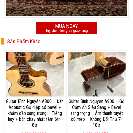
MUA NGAY
Tùy chọn thời gian giao hàng
Sản Phẩm Khác
Guitar Bình Nguyên A800 – Đàn
Guitar Bình Nguyên A900 – Gỗ
Acoustic Gỗ điệp có bavel +
Cẩm Ấn Siêu Sang + Bavel
khảm cần sang trọng – Tiếng
sang trọng – Âm thanh tuyệt
hay + bán chạy nhất tầm 6tr-
cú mèo – Không Đối Thủ 7-
8tr
10tr