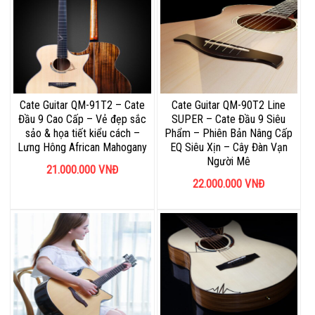
Cate Guitar QM-91T2 – Cate
Cate Guitar QM-90T2 Line
Đầu 9 Cao Cấp – Vẻ đẹp sắc
SUPER – Cate Đầu 9 Siêu
sảo & họa tiết kiểu cách –
Phẩm – Phiên Bản Nâng Cấp
Lưng Hông African Mahogany
EQ Siêu Xịn – Cây Đàn Vạn
Người Mê
21.000.000
VNĐ
22.000.000
VNĐ