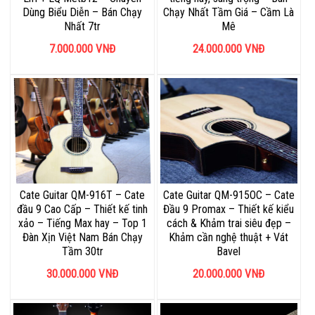
Dùng Biểu Diễn – Bán Chạy
Chạy Nhất Tầm Giá – Cầm Là
Nhất 7tr
Mê
7.000.000
VNĐ
24.000.000
VNĐ
Cate Guitar QM-916T – Cate
Cate Guitar QM-915OC – Cate
đầu 9 Cao Cấp – Thiết kế tinh
Đầu 9 Promax – Thiết kế kiểu
xảo – Tiếng Max hay – Top 1
cách & Khảm trai siêu đẹp –
Đàn Xịn Việt Nam Bán Chạy
Khảm cần nghệ thuật + Vát
Tầm 30tr
Bavel
30.000.000
VNĐ
20.000.000
VNĐ