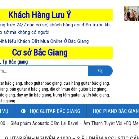
Khách Hàng Lưu Ý
ng trực 24/7 các cơ sở, khách hàng gọi điện trước khi
cơ sở mà không có người
 Nhà Nếu Khách Đặt Mua Online Ở Bắc Giang
Cơ sở Bắc Giang
i, Tp Bắc giang
tar bắc giang
,
shop guitar bắc giang
,
cửa hàng guitar bắc giang
,
giang
,
bán guitar ở bắc giang
,
địa chỉ mua đàn guitar bắc giang
,
bắc giang
,
dạy uy tín bắc giang
,
trung tâm guitar uy tín bắc giang
,
 bắc giang
H VỤ
HỌC GUITAR BẮC GIANG
HỌC PIANO BẮC GIAN
000 – Siêu phẩm Acoustic Cẩm Lai Bavel – Âm Thanh Tuyệt Vời +EQ Me
GUITAR BÌNH NGUYÊN A1000 – SIÊU PHẨM ACOUSTIC CẨ