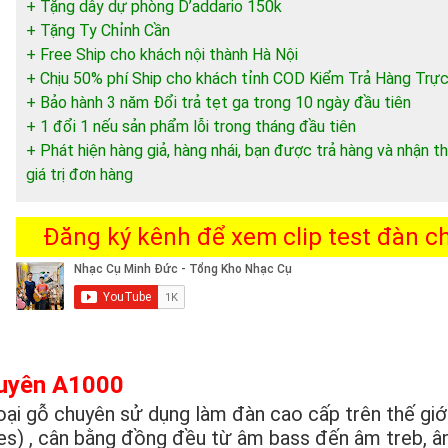
+ Tặng dây dự phòng D’addario 150k
+ Tặng Ty Chỉnh Cần
+ Free Ship cho khách nội thành Hà Nội
+ Chịu 50% phí Ship cho khách tỉnh COD Kiểm Trả Hàng Trực
+ Bảo hành 3 năm Đổi trả tẹt ga trong 10 ngày đầu tiên
+ 1 đổi 1 nếu sản phẩm lỗi trong tháng đầu tiên
+ Phát hiện hàng giả, hàng nhái, bạn được trả hàng và nhận
giá trị đơn hàng
Đăng ký kênh để xem clip test đàn chi
guyên A1000
ại gỗ chuyên sử dụng làm đàn cao cấp trên thế giớ
ies) , cân bằng đồng đều từ âm bass đến âm treb, â