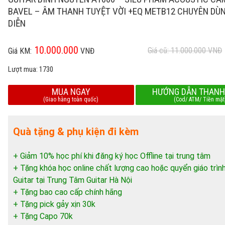
BAVEL – ÂM THANH TUYỆT VỜI +EQ METB12 CHUYÊN DÙN
DIỄN
10.000.000
Giá cũ: 11.000.000
VNĐ
Giá KM:
VNĐ
Lượt mua:
1730
MUA NGAY
HƯỚNG DẪN THANH
(Giao hàng toàn quốc)
(Cod/ ATM/ Tiền mặt
Quà tặng & phụ kiện đi kèm
+ Giảm 10% học phí khi đăng ký học Offline tại trung tâm
+ Tặng khóa học online chất lượng cao hoặc quyển giáo trìn
Guitar tại Trung Tâm Guitar Hà Nội
+ Tặng bao cao cấp chính hãng
+ Tặng pick gảy xịn 30k
+ Tặng Capo 70k