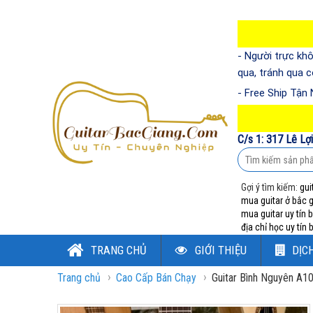
- Người trực khô
qua, tránh qua 
- Free Ship Tận
C/s 1: 317 Lê Lợ
Gợi ý tìm kiếm:
gui
mua guitar ở bắc 
mua guitar uy tín 
địa chỉ học uy tín
TRANG CHỦ
GIỚI THIỆU
DỊC
›
›
Trang chủ
Cao Cấp Bán Chạy
Guitar Bình Nguyên A1