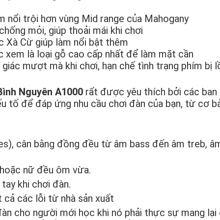
nổi trội hơn vùng Mid range của Mahogany
hống mỏi, giúp thoải mái khi chơi
c Xà Cừ giúp làm nổi bật thêm
xem là loại gỗ cao cấp nhất để làm mặt cần
giác mượt mà khi chơi, hạn chế tình trạng phím bị lồ
Bình Nguyên A1000
rất được yêu thích bởi các ban 
u tố để đáp ứng nhu cầu chơi đàn của bạn, từ cơ b
ies), cân bằng đồng đều từ âm bass đến âm treb, â
 hoặc nữ đều ôm vừa.
tay khi chơi đàn.
 cả các lỗi từ nhà sản xuất
đàn cho người mới học khi nó phải thực sự mang lại