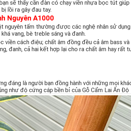
 bạn sẽ thấy cần đàn có chạy viền nhựa bọc tút giúp
ị lồi ra gây đau tay.
ình Nguyên A1000
ịt nguyên tấm thường được các nghệ nhân sử dụng
khá vang, bè treble sáng và đanh.
 viền cách điệu; chất âm đồng đều cả âm bass và 
ng, đanh, cả hai kết hợp lại cho ra chất âm hay rất t
ng đáng là người bạn đồng hành với những mọi khá
ũng như độ cứng cáp bền bỉ của Gỗ Cẩm Lai Ấn Độ