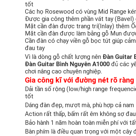
tốt
Các họ Rosewood có vùng Mid Range kém 
Được gia công thêm phần vát tay (Bavel) c
Mặt cần đàn được trang trí(Inlay) thêm Ố
Măt cần đàn được làm bằng gỗ Mun được 
Cần đàn có chạy viền gỗ bọc tút giúp cảm 
đau tay
Vì là dòng gỗ chất lượng nên
Đàn Guitar 
Đàn Guitar Bình Nguyên A1000
đủ các yế
chơi nâng cao chuyên nghiệp.
Gia công kĩ với đường nét rõ ràng
Dải tần số rộng (low/high range frequenc
tốt
Dáng đàn đẹp, mượt mà, phù hợp cả nam
Action rất thấp, bấm rất êm không sợ đau 
Bảo hành 1 năm hoàn toàn miễn phí với tất
Bàn phím là điều quan trọng với một cây 