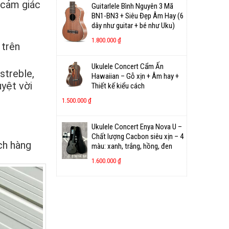
 cảm giác
Guitarlele Bình Nguyên 3 Mã
BN1-BN3 + Siêu Đẹp Âm Hay (6
dây như guitar + bé như Uku)
1.800.000
₫
 trên
Ukulele Concert Cẩm Ấn
streble,
Hawaiian – Gỗ xịn + Âm hay +
uyệt vời
Thiết kế kiểu cách
1.500.000
₫
Ukulele Concert Enya Nova U –
Chất lượng Cacbon siêu xịn – 4
ch hàng
màu: xanh, trắng, hồng, đen
1.600.000
₫