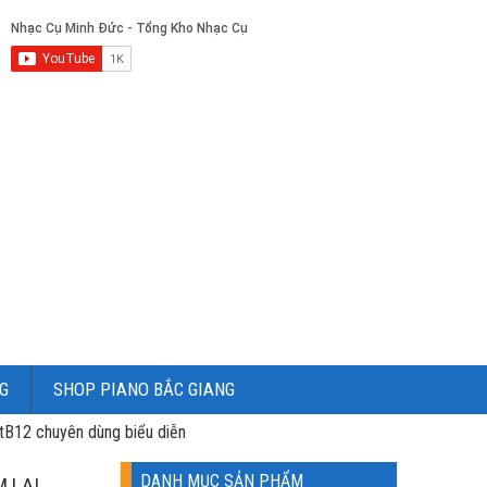
G
SHOP PIANO BẮC GIANG
tB12 chuyên dùng biểu diễn
DANH MỤC SẢN PHẨM
M LAI