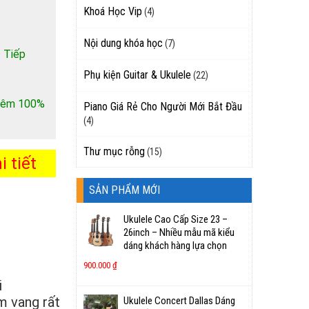
Khoá Học Vip
(4)
Nội dung khóa học
(7)
 Tiếp
Phụ kiện Guitar & Ukulele
(22)
 thêm 100%
Piano Giá Rẻ Cho Người Mới Bắt Đầu
(4)
Thư mục rỗng
(15)
 tiết
SẢN PHẨM MỚI
Ukulele Cao Cấp Size 23 –
26inch – Nhiều mẫu mã kiểu
dáng khách hàng lựa chọn
900.000
₫
i
m vang rất
Ukulele Concert Dallas Dáng