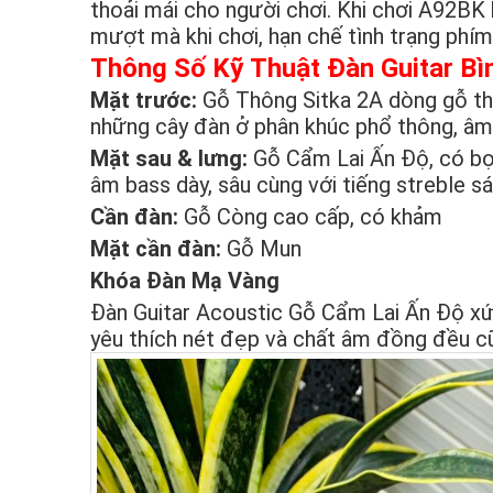
thoải mái cho người chơi. Khi chơi A92BK
mượt mà khi chơi, hạn chế tình trạng phím b
Thông Số Kỹ Thuật Đàn Guitar B
Mặt trước:
Gỗ Thông Sitka 2A dòng gỗ th
những cây đàn ở phân khúc phổ thông, âm 
Mặt sau & lưng:
Gỗ Cẩm Lai Ấn Độ, có bọc
âm bass dày, sâu cùng với tiếng streble sá
Cần đàn:
Gỗ Còng cao cấp, có khảm
Mặt cần đàn:
Gỗ Mun
Khóa Đàn Mạ Vàng
Đàn Guitar Acoustic Gỗ Cẩm Lai Ấn Độ xứ
yêu thích nét đẹp và chất âm đồng đều c