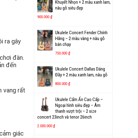
Khuyết Nhọn + 2 màu xanh lam,
nâu gỗ siêu đẹp
900.000
₫
Ukulele Concert Fender Chính
Hãng – 2 màu vàng + nâu gỗ
i ra gây
bán chạy
750.000
₫
chơi đàn.
ản đến
Ukulele Concert Dallas Dáng
Đầy + 2 màu xanh lam, nâu gỗ
800.000
₫
m vang rất
Ukulele Cẩm Ấn Cao Cấp –
Ngoại hình siêu đẹp – Âm
thanh vượt trội – 2 size
concert 23inch và tenor 26inch
2.000.000
₫
 cảm giác