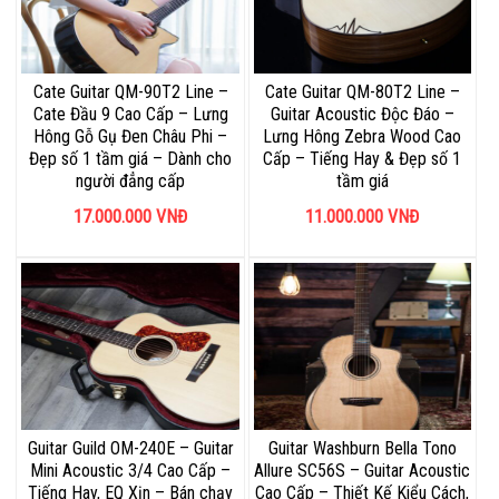
Cate Guitar QM-90T2 Line –
Cate Guitar QM-80T2 Line –
Cate Đầu 9 Cao Cấp – Lưng
Guitar Acoustic Độc Đáo –
Hông Gỗ Gụ Đen Châu Phi –
Lưng Hông Zebra Wood Cao
Đẹp số 1 tầm giá – Dành cho
Cấp – Tiếng Hay & Đẹp số 1
người đẳng cấp
tầm giá
17.000.000
VNĐ
11.000.000
VNĐ
Guitar Guild OM-240E – Guitar
Guitar Washburn Bella Tono
Mini Acoustic 3/4 Cao Cấp –
Allure SC56S – Guitar Acoustic
Tiếng Hay, EQ Xịn – Bán chạy
Cao Cấp – Thiết Kế Kiểu Cách,