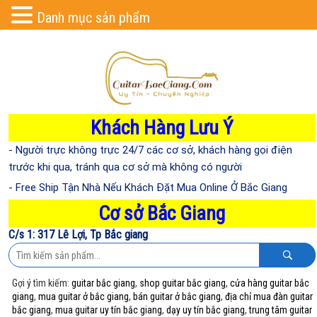
Danh mục sản phẩm
Khách Hàng Lưu Ý
- Người trực không trực 24/7 các cơ sở, khách hàng gọi điện
trước khi qua, tránh qua cơ sở mà không có người
- Free Ship Tận Nhà Nếu Khách Đặt Mua Online Ở Bắc Giang
Cơ sở Bắc Giang
C/s 1: 317 Lê Lợi, Tp Bắc giang
Gợi ý tìm kiếm:
guitar bắc giang
,
shop guitar bắc giang
,
cửa hàng guitar bắc
giang
,
mua guitar ở bắc giang
,
bán guitar ở bắc giang
,
địa chỉ mua đàn guitar
bắc giang
,
mua guitar uy tín bắc giang
,
dạy uy tín bắc giang
,
trung tâm guitar