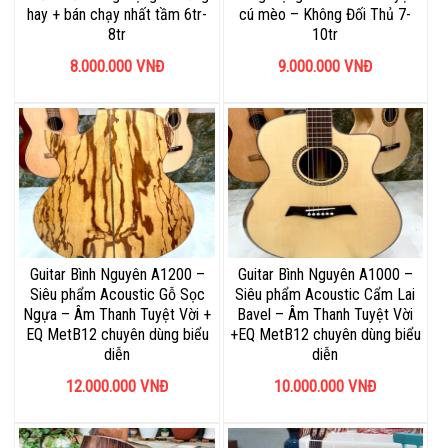
hay + bán chạy nhất tầm 6tr-
cú mèo – Không Đối Thủ 7-
8tr
10tr
8.000.000
VNĐ
9.000.000
VNĐ
Guitar Bình Nguyên A1200 –
Guitar Bình Nguyên A1000 –
Siêu phẩm Acoustic Gỗ Sọc
Siêu phẩm Acoustic Cẩm Lai
Ngựa – Âm Thanh Tuyệt Vời +
Bavel – Âm Thanh Tuyệt Vời
EQ MetB12 chuyên dùng biểu
+EQ MetB12 chuyên dùng biểu
diễn
diễn
12.000.000
VNĐ
10.000.000
VNĐ