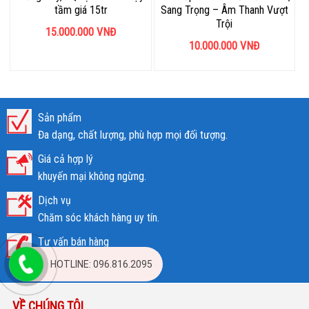
tầm giá 15tr
Sang Trọng – Âm Thanh Vượt
Trội
15.000.000
VNĐ
10.000.000
VNĐ
Sản phẩm
Đa dạng, chất lượng, phù hợp mọi đối tượng.
Giá cả hợp lý
khuyến mại không ngừng.
Dịch vụ
Chăm sóc khách hàng uy tín.
Tư vấn bán hàng
036.577.8077
HOTLINE: 096.816.2095
VỀ CHÚNG TÔI