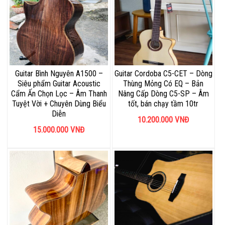
Guitar Bình Nguyên A1500 –
Guitar Cordoba C5-CET – Dòng
Siêu phẩm Guitar Acoustic
Thùng Mỏng Có EQ – Bản
Cẩm Ấn Chọn Lọc – Âm Thanh
Nâng Cấp Dòng C5-SP – Âm
Tuyệt Vời + Chuyên Dùng Biểu
tốt, bán chạy tầm 10tr
Diễn
10.200.000
VNĐ
15.000.000
VNĐ