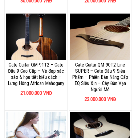
30.000.000
VNĐ
20.000.000
VNĐ
Cate Guitar QM-91T2 – Cate
Cate Guitar QM-90T2 Line
Đầu 9 Cao Cấp – Vẻ đẹp sắc
SUPER – Cate Đầu 9 Siêu
sảo & họa tiết kiểu cách –
Phẩm – Phiên Bản Nâng Cấp
Lưng Hông African Mahogany
EQ Siêu Xịn – Cây Đàn Vạn
Người Mê
21.000.000
VNĐ
22.000.000
VNĐ