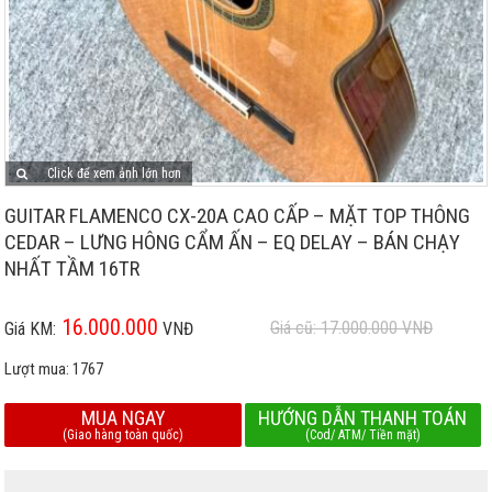
Click để xem ảnh lớn hơn
GUITAR FLAMENCO CX-20A CAO CẤP – MẶT TOP THÔNG
CEDAR – LƯNG HÔNG CẨM ẤN – EQ DELAY – BÁN CHẠY
NHẤT TẦM 16TR
16.000.000
Giá cũ: 17.000.000
VNĐ
Giá KM:
VNĐ
Lượt mua:
1767
MUA NGAY
HƯỚNG DẪN THANH TOÁN
(Giao hàng toàn quốc)
(Cod/ ATM/ Tiền mặt)