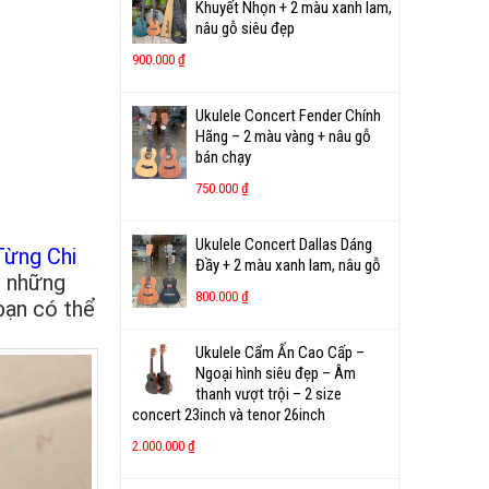
Khuyết Nhọn + 2 màu xanh lam,
nâu gỗ siêu đẹp
900.000
₫
Ukulele Concert Fender Chính
Hãng – 2 màu vàng + nâu gỗ
bán chạy
750.000
₫
Ukulele Concert Dallas Dáng
Từng Chi
Đầy + 2 màu xanh lam, nâu gỗ
g những
800.000
₫
bạn có thể
Ukulele Cẩm Ấn Cao Cấp –
Ngoại hình siêu đẹp – Âm
thanh vượt trội – 2 size
concert 23inch và tenor 26inch
2.000.000
₫