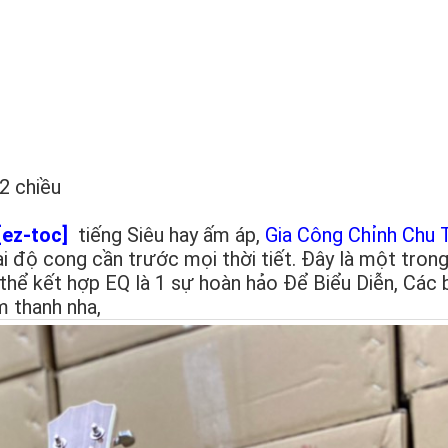
2 chiều
[ez-toc]
tiếng Siêu hay ấm áp,
Gia Công Chỉnh Chu 
ại độ cong cần trước mọi thời tiết. Đây là một tron
hể kết hợp EQ là 1 sự hoàn hảo Để Biểu Diễn, Các 
m thanh nha,