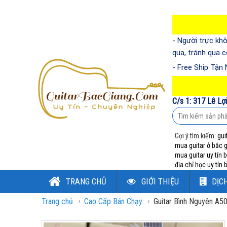
- Người trực khô
qua, tránh qua 
- Free Ship Tận
C/s 1: 317 Lê Lợ
Gợi ý tìm kiếm:
gui
mua guitar ở bắc 
mua guitar uy tín 
địa chỉ học uy tín
TRANG CHỦ
GIỚI THIỆU
DỊC
›
›
Trang chủ
Cao Cấp Bán Chạy
Guitar Bình Nguyên A5