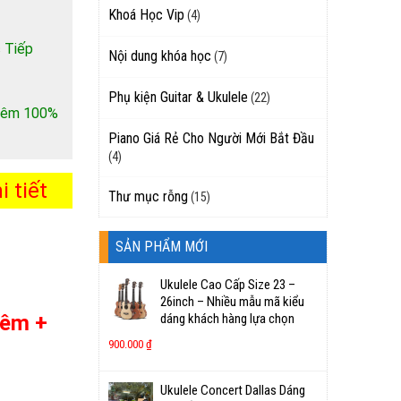
Khoá Học Vip
(4)
 Tiếp
Nội dung khóa học
(7)
Phụ kiện Guitar & Ukulele
(22)
 thêm 100%
Piano Giá Rẻ Cho Người Mới Bắt Đầu
(4)
 tiết
Thư mục rỗng
(15)
SẢN PHẨM MỚI
Ukulele Cao Cấp Size 23 –
26inch – Nhiều mẫu mã kiểu
 êm +
dáng khách hàng lựa chọn
900.000
₫
Ukulele Concert Dallas Dáng