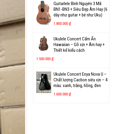
Guitarlele Bình Nguyên 3 Mã
BN1-BN3 + Siêu Đẹp Âm Hay (6
dây như guitar + bé như Uku)
1.800.000
₫
Ukulele Concert Cẩm Ấn
Hawaiian – Gỗ xịn + Âm hay +
Thiết kế kiểu cách
1.500.000
₫
Ukulele Concert Enya Nova U –
Chất lượng Cacbon siêu xịn – 4
màu: xanh, trắng, hồng, đen
1.600.000
₫