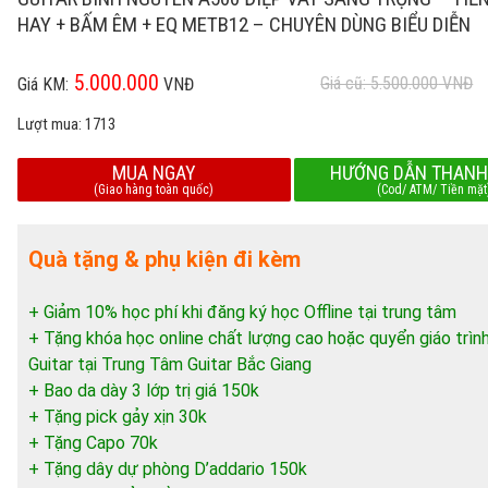
HAY + BẤM ÊM + EQ METB12 – CHUYÊN DÙNG BIỂU DIỄN
5.000.000
Giá cũ: 5.500.000
VNĐ
Giá KM:
VNĐ
Lượt mua:
1713
MUA NGAY
HƯỚNG DẪN THANH
(Giao hàng toàn quốc)
(Cod/ ATM/ Tiền mặt
Quà tặng & phụ kiện đi kèm
+ Giảm 10% học phí khi đăng ký học Offline tại trung tâm
+ Tặng khóa học online chất lượng cao hoặc quyển giáo trìn
Guitar tại Trung Tâm Guitar Bắc Giang
+ Bao da dày 3 lớp trị giá 150k
+ Tặng pick gảy xịn 30k
+ Tặng Capo 70k
+ Tặng dây dự phòng D’addario 150k