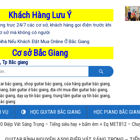
Khách Hàng Lưu Ý
ng trực 24/7 các cơ sở, khách hàng gọi điện trước khi
cơ sở mà không có người
 Nhà Nếu Khách Đặt Mua Online Ở Bắc Giang
Cơ sở Bắc Giang
i, Tp Bắc giang
tar bắc giang
,
shop guitar bắc giang
,
cửa hàng guitar bắc giang
,
giang
,
bán guitar ở bắc giang
,
địa chỉ mua đàn guitar bắc giang
,
bắc giang
,
dạy uy tín bắc giang
,
trung tâm guitar uy tín bắc giang
,
 bắc giang
H VỤ
HỌC GUITAR BẮC GIANG
HỌC PIANO BẮC GIAN
00 Điệp Vát Sáng Trọng – Tiếng siêu hay + bấm êm + Eq METB12 – Chuy
GUITAR BÌNH NGUYÊN A500 ĐIỆP VÁT SÁNG TRỌNG – TIẾN