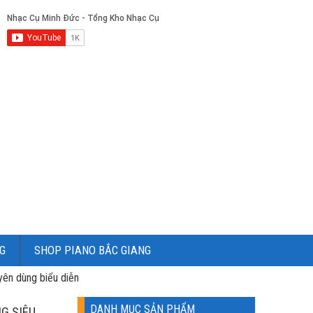
G
SHOP PIANO BẮC GIANG
ên dùng biểu diễn
DANH MỤC SẢN PHẨM
G SIÊU