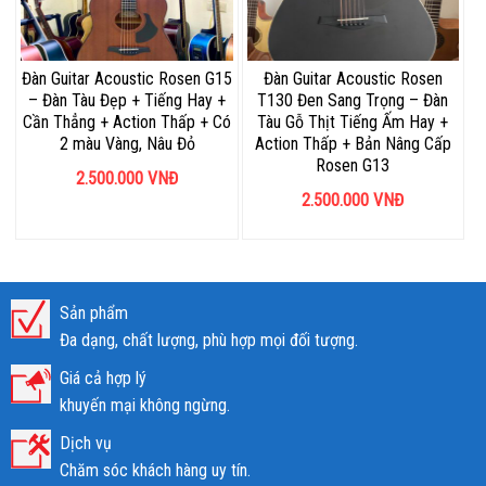
Đàn Guitar Acoustic Rosen G15
Đàn Guitar Acoustic Rosen
– Đàn Tàu Đẹp + Tiếng Hay +
T130 Đen Sang Trọng – Đàn
Cần Thẳng + Action Thấp + Có
Tàu Gỗ Thịt Tiếng Ấm Hay +
2 màu Vàng, Nâu Đỏ
Action Thấp + Bản Nâng Cấp
Rosen G13
2.500.000
VNĐ
2.500.000
VNĐ
Sản phẩm
Đa dạng, chất lượng, phù hợp mọi đối tượng.
Giá cả hợp lý
khuyến mại không ngừng.
Dịch vụ
Chăm sóc khách hàng uy tín.