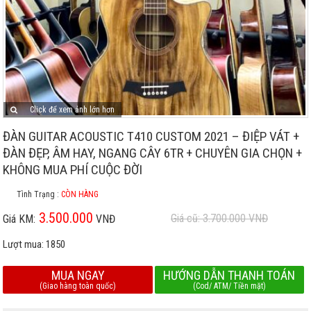
Click để xem ảnh lớn hơn
ĐÀN GUITAR ACOUSTIC T410 CUSTOM 2021 – ĐIỆP VÁT +
ĐÀN ĐẸP, ÂM HAY, NGANG CÂY 6TR + CHUYÊN GIA CHỌN +
KHÔNG MUA PHÍ CUỘC ĐỜI
Tình Trạng :
CÒN HÀNG
3.500.000
Giá cũ: 3.700.000
VNĐ
Giá KM:
VNĐ
Lượt mua:
1850
MUA NGAY
HƯỚNG DẪN THANH TOÁN
(Giao hàng toàn quốc)
(Cod/ ATM/ Tiền mặt)