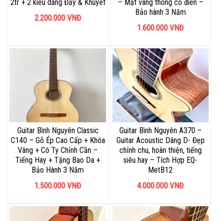
2tr + 2 kiểu dáng Đầy & Khuyết
– Mặt vàng thông cổ điển –
Bảo hành 3 Năm
2.200.000
VNĐ
1.600.000
VNĐ
Guitar Bình Nguyên Classic
Guitar Bình Nguyên A370 –
C140 – Gỗ Ép Cao Cấp + Khóa
Guitar Acoustic Dáng D- Đẹp
Vàng + Có Ty Chỉnh Cần –
chỉnh chu, hoàn thiện, tiếng
Tiếng Hay + Tặng Bao Da +
siêu hay – Tích Hợp EQ-
Bảo Hành 3 Năm
MetB12
1.500.000
VNĐ
4.000.000
VNĐ