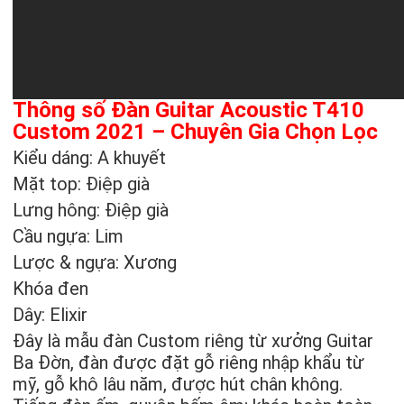
Thông số Đàn Guitar Acoustic T410
Custom 2021 – Chuyên Gia Chọn Lọc
Kiểu dáng: A khuyết
Mặt top: Điệp già
Lưng hông: Điệp già
Cầu ngựa: Lim
Lược & ngựa: Xương
Khóa đen
Dây: Elixir
Đây là mẫu đàn Custom riêng từ xưởng Guitar
Ba Đờn, đàn được đặt gỗ riêng nhập khẩu từ
mỹ, gỗ khô lâu năm, được hút chân không.