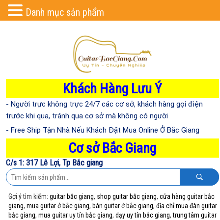
Danh mục sản phẩm
Khách Hàng Lưu Ý
- Người trực không trực 24/7 các cơ sở, khách hàng gọi điện
trước khi qua, tránh qua cơ sở mà không có người
- Free Ship Tận Nhà Nếu Khách Đặt Mua Online Ở Bắc Giang
Cơ sở Bắc Giang
C/s 1: 317 Lê Lợi, Tp Bắc giang
Gợi ý tìm kiếm:
guitar bắc giang
,
shop guitar bắc giang
,
cửa hàng guitar bắc
giang
,
mua guitar ở bắc giang
,
bán guitar ở bắc giang
,
địa chỉ mua đàn guitar
bắc giang
,
mua guitar uy tín bắc giang
,
dạy uy tín bắc giang
,
trung tâm guitar