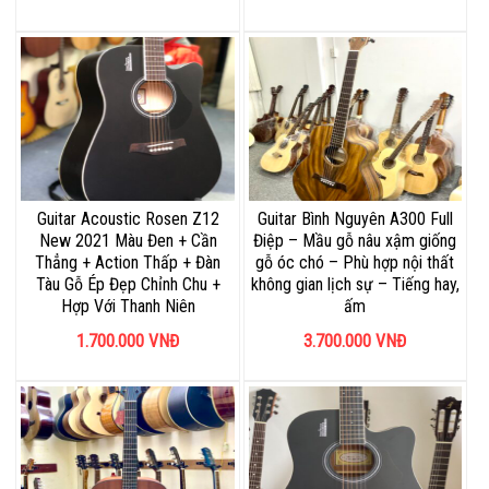
Guitar Acoustic Rosen Z12
Guitar Bình Nguyên A300 Full
New 2021 Màu Đen + Cần
Điệp – Mầu gỗ nâu xậm giống
Thẳng + Action Thấp + Đàn
gỗ óc chó – Phù hợp nội thất
Tàu Gỗ Ép Đẹp Chỉnh Chu +
không gian lịch sự – Tiếng hay,
Hợp Với Thanh Niên
ấm
1.700.000
VNĐ
3.700.000
VNĐ