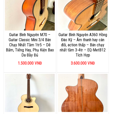
Guitar Bình Nguyên M70 –
Guitar Bình Nguyên A360 Hồng
Guitar Classic Mini 3/4 Bán
Đào Kỹ – Âm thanh hay cân
Chạy Nhất Tầm 1tr5 – Dễ
đối, action thấp – Bán chạy
Bấm, Tiếng Hay, Phụ Kiện Bao
nhất tầm 3-4tr – EQ-MetB12
Da Đầy Đủ
Tích Hợp
1.500.000
VNĐ
3.600.000
VNĐ