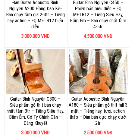
Đàn Guitar Acoustic Bình
Guitar Bình Nguyên C450 –
Nguyên A200 Hồng Đào Kè-
Phiên bản biểu diễn + EQ
Bán chạy tầm giá 2-3tr – Tiếng
METB12 – Tiếng Siêu Hay,
hay action + EQ METB12 biểu
Bấm Êm – Bán chạy nhất tầm
diễn
4-5tr
3.000.000
VNĐ
4.500.000
VNĐ
Guitar Bình Nguyên C300 –
Guitar Acoustic Bình Nguyên
Siêu phẩm gỗ thịt bán chạy
A180 – Siêu phẩm gỗ thịt full 3
nhất tầm 3tr – Tiếng Siêu Hay,
mặt – Tiếng hay, tươi, action
Bấm Êm, Có Ty Chỉnh Cần –
thấp – Đàn bán cực chạy dưới
Dáng Khuyết
2tr
3.000.000
VNĐ
2.500.000
VNĐ